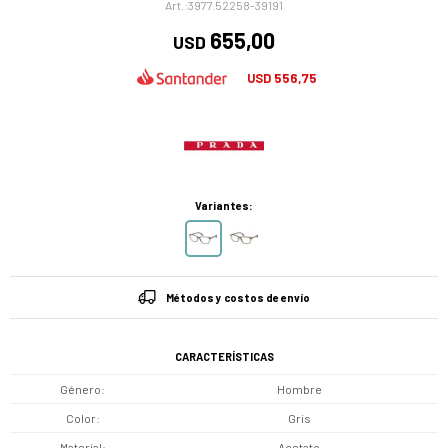
3977.52258-39191
655,00
USD
556,75
USD
Variantes:
Métodos y costos de envío
CARACTERÍSTICAS
Género
Hombre
Color
Gris
Material
Acetato