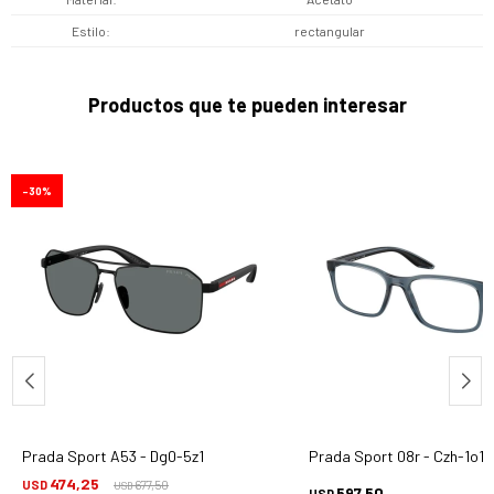
Estilo
rectangular
Productos que te pueden interesar
30
Prada Sport A53 - Dg0-5z1
Prada Sport 08r - Czh-1o1
474,25
USD
677,50
USD
597,50
USD