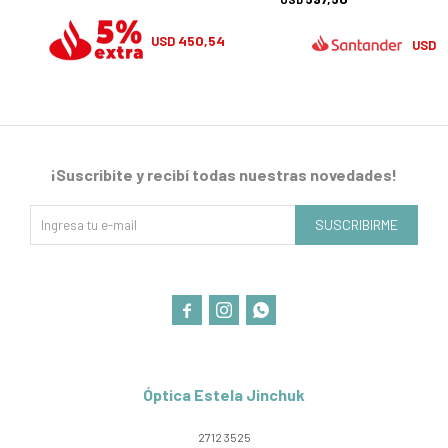
450,54
USD
5
USD
¡Suscribite y recibí todas nuestras novedades!
SUSCRIBIRME



Óptica Estela Jinchuk
2712 3525