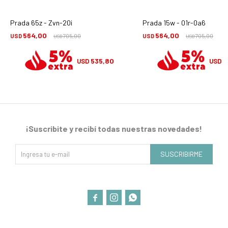
Prada 65z - Zvn-20i
Prada 15w - 01r-0a6
564,00
564,00
USD
705,00
USD
705,00
USD
USD
535,80
5
USD
USD
¡Suscribite y recibí todas nuestras novedades!
SUSCRIBIRME


