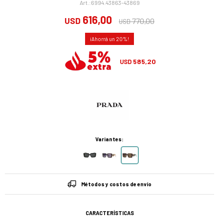
6994.43863-43869
616,00
USD
770,00
USD
20
585,20
USD
Variantes:
Métodos y costos de envío
CARACTERÍSTICAS