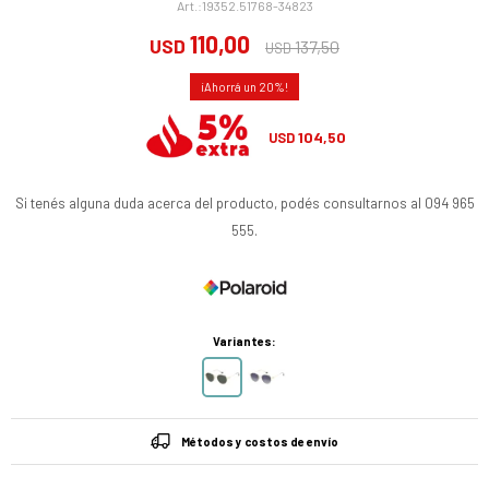
19352.51768-34823
110,00
USD
137,50
USD
20
104,50
USD
Si tenés alguna duda acerca del producto, podés consultarnos al 094 965
555.
Variantes:
Métodos y costos de envío