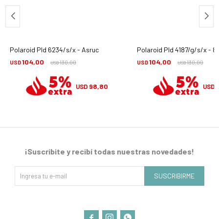
Polaroid Pld 6234/s/x - Asruc
Polaroid Pld 4187/g/s/x - 
104,00
104,00
USD
130,00
USD
130,00
USD
USD
98,80
USD
USD
¡Suscribite y recibí todas nuestras novedades!
SUSCRIBIRME


