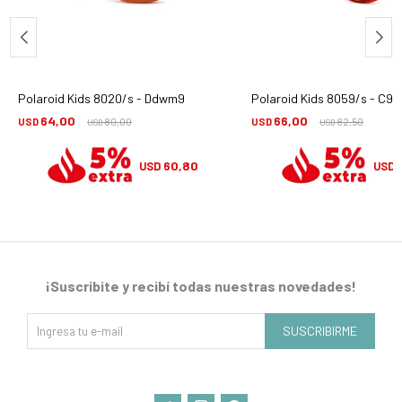
Polaroid Kids 8020/s - Ddwm9
Polaroid Kids 8059/s - C9
64,00
66,00
USD
80,00
USD
82,50
USD
USD
60,80
USD
USD
¡Suscribite y recibí todas nuestras novedades!
SUSCRIBIRME