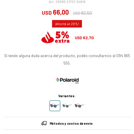
29385.51701-34816
66,00
USD
82,50
USD
20
62,70
USD
Si tenés alguna duda acerca del producto, podés consultarnos al 094 965
555.
Variantes:
Métodos y costos de envío