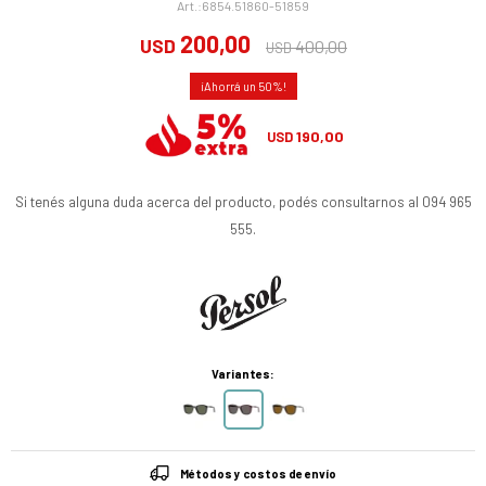
6854.51860-51859
200,00
USD
400,00
USD
50
190,00
USD
Si tenés alguna duda acerca del producto, podés consultarnos al 094 965
555.
Variantes:
Métodos y costos de envío