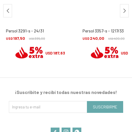
Persol 3291-s - 24/31
Persol 3357-s - 1217/33
197,50
240,00
USD
395,00
USD
400,00
USD
USD
187,63
2
USD
USD
¡Suscribite y recibí todas nuestras novedades!
SUSCRIBIRME