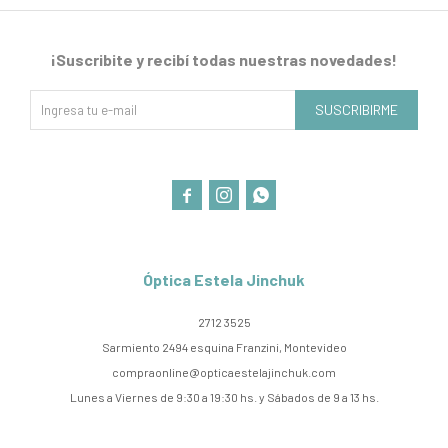
¡Suscribite y recibí todas nuestras novedades!
SUSCRIBIRME



Óptica Estela Jinchuk
2712 3525
Sarmiento 2494 esquina Franzini, Montevideo
compraonline@opticaestelajinchuk.com
Lunes a Viernes de 9:30 a 19:30 hs. y Sábados de 9 a 13 hs.