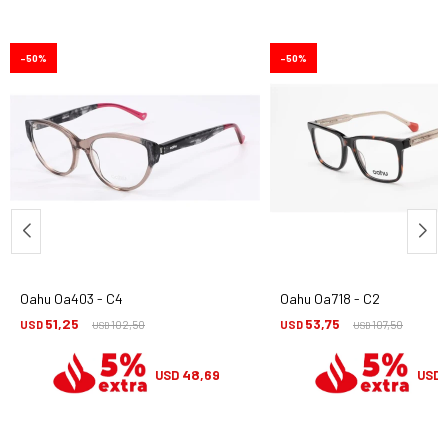
50
50
Oahu Oa403 - C4
Oahu Oa718 - C2
51,25
53,75
USD
102,50
USD
107,50
USD
USD
48,69
USD
USD