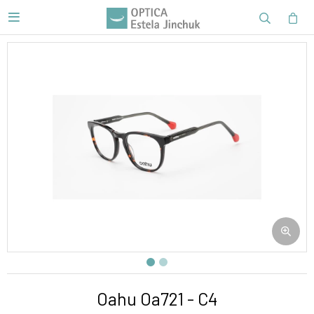

Oahu Oa721 - C4