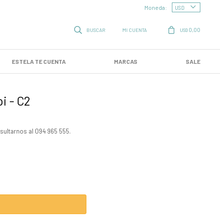
Moneda:
0,00
USD
ESTELA TE CUENTA
MARCAS
SALE
i - C2
sultarnos al 094 965 555.