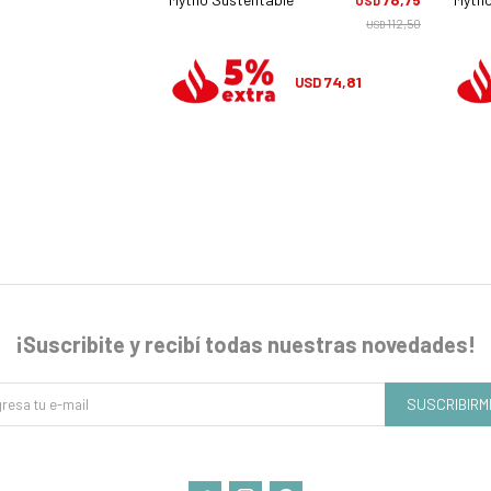
USD
USD
112,50
112,50
USD
USD
74,81
74,81
USD
USD
¡Suscribite y recibí todas nuestras novedades!
SUSCRIBIRM