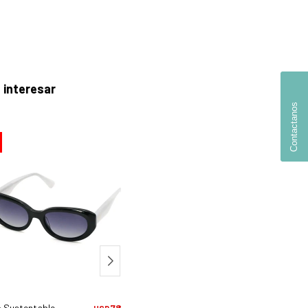
 interesar
Contactanos
30
 Sustentable 739 - C1
78,75
Mytho Sustentable 901 Firenze - C1
85,