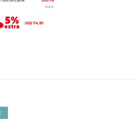
USD
USD
112,50
122,
USD
USD
74,81
81,46
USD
USD
E