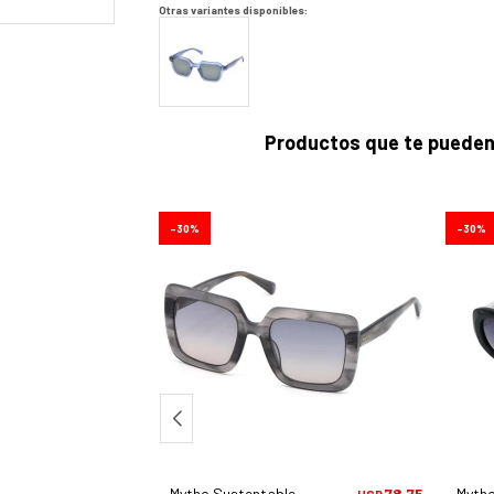
Otras variantes disponibles:
Productos que te pueden
30
30
e 730 - C1
78,75
Mytho Sustentable 950 Albereta - C3
78,75
Mytho