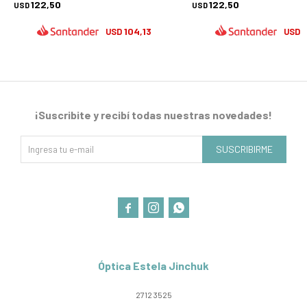
122,50
122,50
USD
USD
104,13
1
USD
USD
¡Suscribite y recibí todas nuestras novedades!
SUSCRIBIRME



Óptica Estela Jinchuk
2712 3525