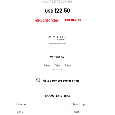
47367.30908-863
122,50
USD
104,13
USD
Variantes:
Métodos y costos de envío
CARACTERÍSTICAS
Género
Hombre, Mujer
Color
Azul