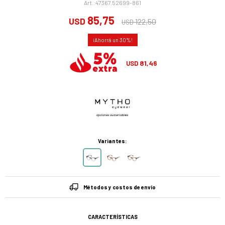
47367.52699-861
85,75
USD
122,50
USD
30
81,46
USD
Variantes:
Métodos y costos de envío
CARACTERÍSTICAS