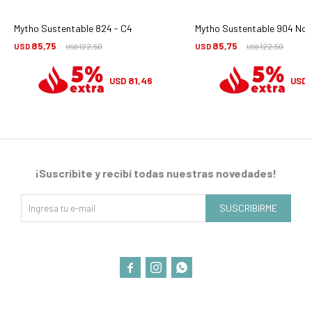
Mytho Sustentable 824 - C4
Mytho Sustentable 904 Nove
85,75
85,75
USD
122,50
USD
122,50
USD
USD
81,46
USD
USD
¡Suscribite y recibí todas nuestras novedades!
SUSCRIBIRME


