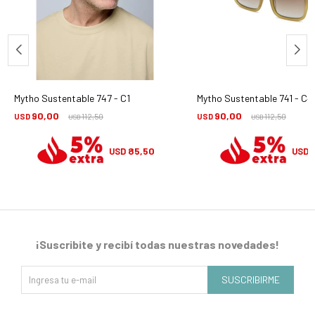
Mytho Sustentable 747 - C1
Mytho Sustentable 741 - C4
90,00
90,00
USD
112,50
USD
112,50
USD
USD
85,50
USD
USD
¡Suscribite y recibí todas nuestras novedades!
SUSCRIBIRME