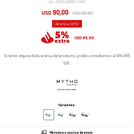
47375.50832-21611
90,00
USD
112,50
USD
20
85,50
USD
Si tenés alguna duda acerca del producto, podés consultarnos al 094 965
555.
Variantes:
Métodos y costos de envío