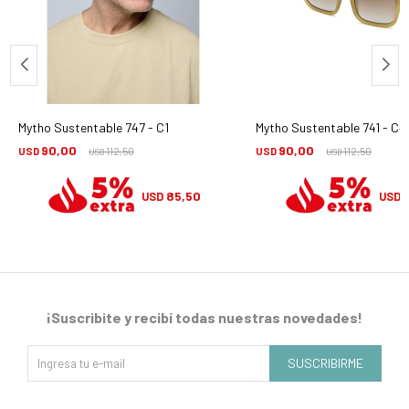
Mytho Sustentable 747 - C1
Mytho Sustentable 741 - C4
90,00
90,00
USD
112,50
USD
112,50
USD
USD
85,50
USD
USD
¡Suscribite y recibí todas nuestras novedades!
SUSCRIBIRME