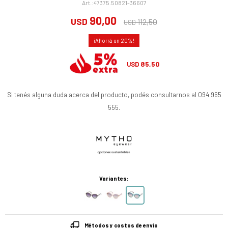
47375.50821-36607
90,00
USD
112,50
USD
20
85,50
USD
Si tenés alguna duda acerca del producto, podés consultarnos al 094 965
555.
Variantes:
Métodos y costos de envío