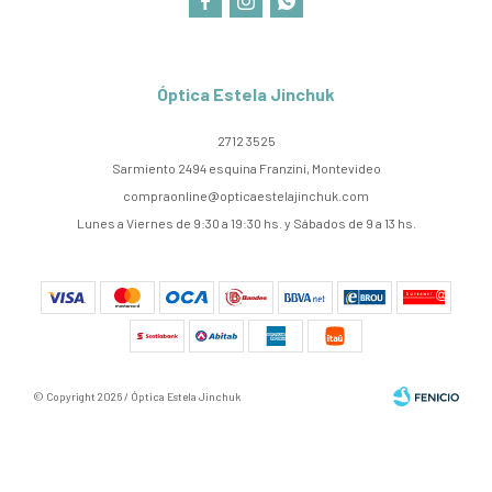



Óptica Estela Jinchuk
2712 3525
Sarmiento 2494 esquina Franzini, Montevideo
compraonline@opticaestelajinchuk.com
Lunes a Viernes de 9:30 a 19:30 hs. y Sábados de 9 a 13 hs.
© Copyright 2026 / Óptica Estela Jinchuk