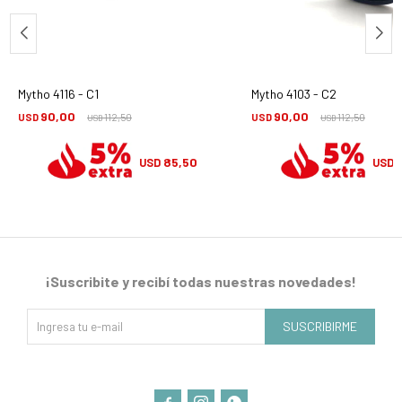
Mytho 4116 - C1
Mytho 4103 - C2
90,00
90,00
USD
112,50
USD
112,50
USD
USD
85,50
USD
USD
¡Suscribite y recibí todas nuestras novedades!
SUSCRIBIRME