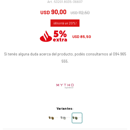
53201.8035-36607
90,00
USD
112,50
USD
20
85,50
USD
Si tenés alguna duda acerca del producto, podés consultarnos al 094 965
555.
Variantes: