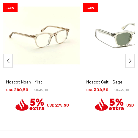
30
30
Moscot Noah - Mist
Moscot Gelt - Sage
290,50
304,50
USD
415,00
USD
435,00
USD
USD
275,98
2
USD
USD