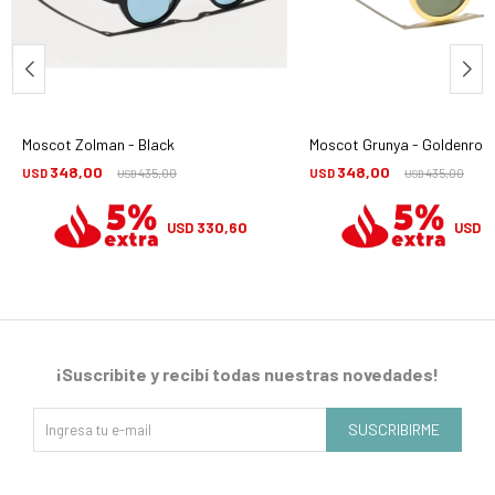
Moscot Zolman - Black
Moscot Grunya - Goldenrod
348,00
348,00
USD
435,00
USD
435,00
USD
USD
330,60
3
USD
USD
¡Suscribite y recibí todas nuestras novedades!
SUSCRIBIRME