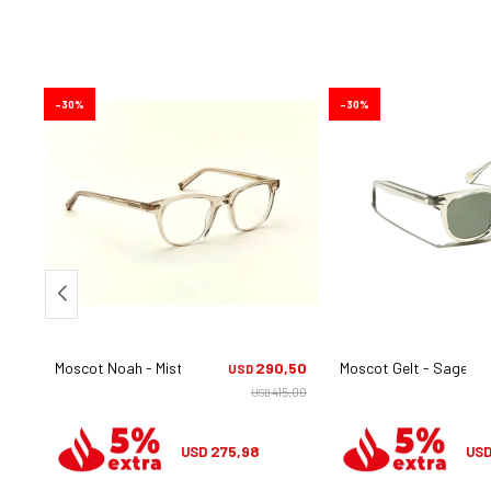
30
30
,50
Moscot Noah - Mist
290,50
Moscot Gelt - Sage
USD
5,00
415,00
USD
275,98
USD
US