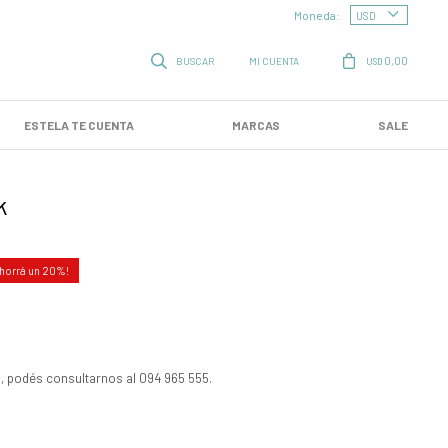
Moneda:
0,00
USD
ESTELA TE CUENTA
MARCAS
SALE
k
20
, podés consultarnos al 094 965 555.