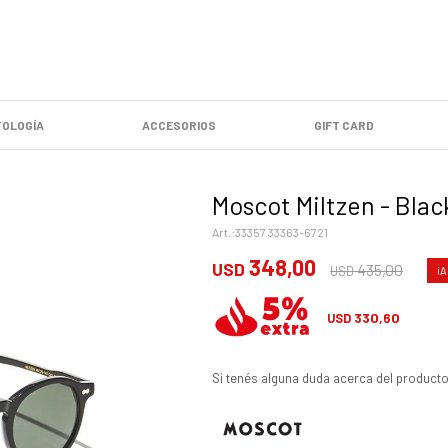
OLOGÍA
ACCESORIOS
GIFT CARD
Moscot Miltzen - Blac
33357.33363-6721
348,00
USD
435,00
USD
330,60
USD
Si tenés alguna duda acerca del producto