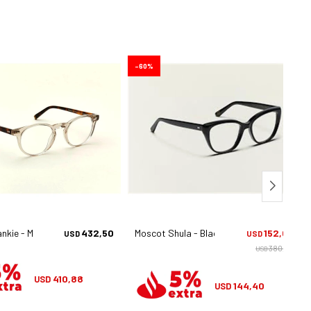
60
nkie - Mist/tortoise
432,50
Moscot Shula - Black
152,00
USD
USD
380,00
USD
410,88
USD
144,40
USD