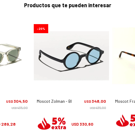
Productos que te pueden interesar
20
304,50
Moscot Zolman - Black
348,00
Moscot Fra
USD
USD
435,00
435,00
USD
USD
289,28
330,60
D
USD