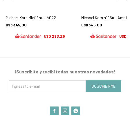
Michael Kors Mk4144u - 4022
Michael Kors 4145u - Amelia
345,00
345,00
USD
USD
293,25
2
USD
USD
¡Suscribite y recibí todas nuestras novedades!
SUSCRIBIRME


