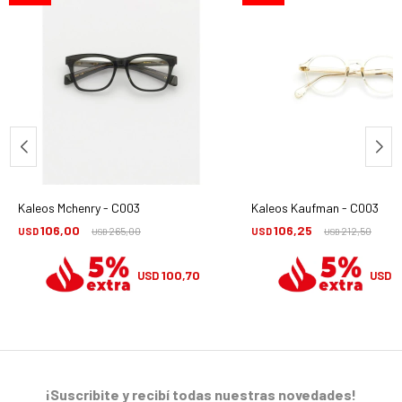
Kaleos Mchenry - C003
Kaleos Kaufman - C003
106,00
106,25
USD
265,00
USD
212,50
USD
USD
100,70
1
USD
USD
¡Suscribite y recibí todas nuestras novedades!