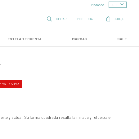
Moneda:
0,00
USD
ESTELA TE CUENTA
MARCAS
SALE
4
50
rte y actual. Su forma cuadrada resalta la mirada y refuerza el