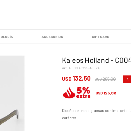
OLOGÍA
ACCESORIOS
GIFT CARD
Kaleos Holland - C00
46518.48725-46524
132,50
USD
265,00
USD
125,88
USD
Diseño de líneas gruesas con impronta fue
carácter.