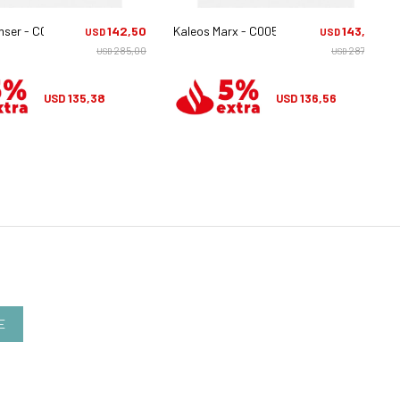
mser - C003
142,50
Kaleos Marx - C005
143,75
USD
USD
285,00
287,50
USD
USD
135,38
136,56
USD
USD
E