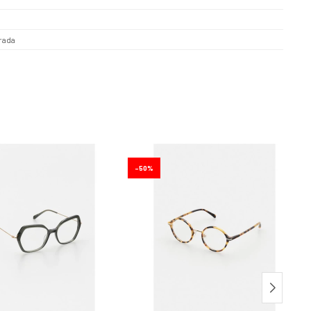
rada
50