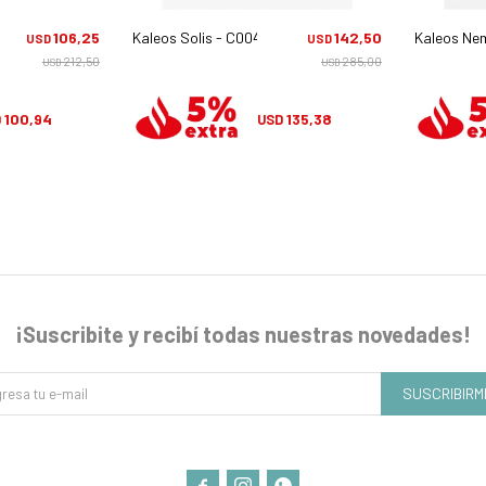
3
106,25
Kaleos Solis - C004
142,50
Kaleos Ne
USD
USD
212,50
285,00
USD
USD
100,94
135,38
D
USD
¡Suscribite y recibí todas nuestras novedades!
SUSCRIBIRM