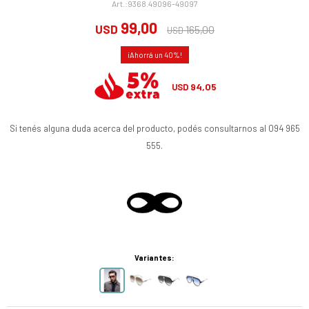
9368.49096-49097
99,00
USD
165,00
USD
40
94,05
USD
Si tenés alguna duda acerca del producto, podés consultarnos al 094 965
555.
Variantes: