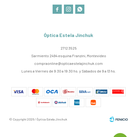



Óptica Estela Jinchuk
2712 3525
Sarmiento 2494 esquina Franzini, Montevideo
compraonline@opticaestelajinchuk.com
Lunes a Viernes de 9:30 a 19:30 hs. y Sábados de 9 a 13 hs.
© Copyright 2026 / Óptica Estela Jinchuk