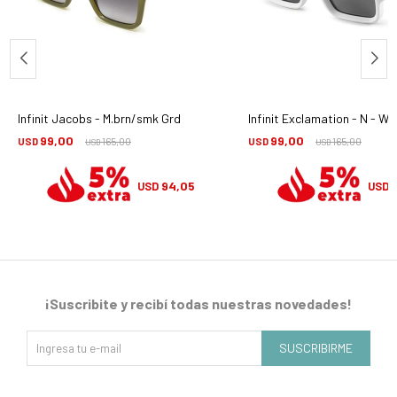
Infinit Jacobs - M.brn/smk Grd
Infinit Exclamation - N - W
99,00
99,00
USD
165,00
USD
165,00
USD
USD
94,05
USD
USD
¡Suscribite y recibí todas nuestras novedades!
SUSCRIBIRME