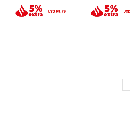
99,75
USD
US