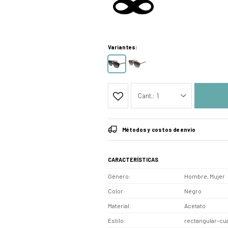
Variantes:
1
Métodos y costos de envío
CARACTERÍSTICAS
Género
Hombre, Mujer
Color
Negro
Material
Acetato
Estilo
rectangular-cu