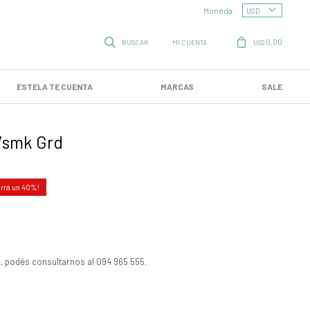
Moneda:
0,00
USD
ESTELA TE CUENTA
MARCAS
SALE
s/smk Grd
40
, podés consultarnos al 094 965 555.