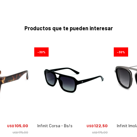
Productos que te pueden interesar
30
30
a/grn Grd
105,00
Infinit Corsa - Bs/s10
122,50
Infinit Imo
USD
USD
175,00
175,00
USD
USD