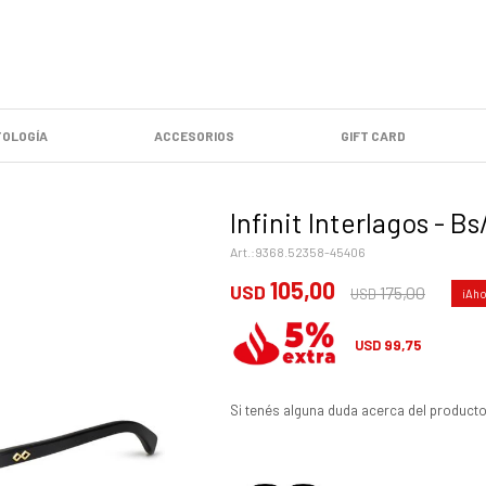
OLOGÍA
ACCESORIOS
GIFT CARD
Infinit Interlagos - B
9368.52358-45406
105,00
USD
175,00
USD
99,75
USD
Si tenés alguna duda acerca del producto