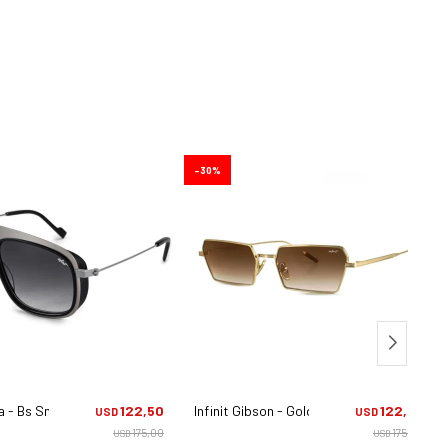
30
la - Bs Smk/grd
122,50
Infinit Gibson - Gold/brn Grd
122,50
USD
USD
175,00
175,00
USD
USD