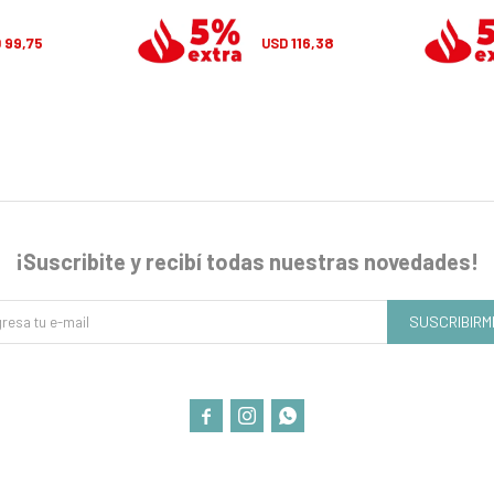
99,75
116,38
D
USD
¡Suscribite y recibí todas nuestras novedades!
SUSCRIBIRM


