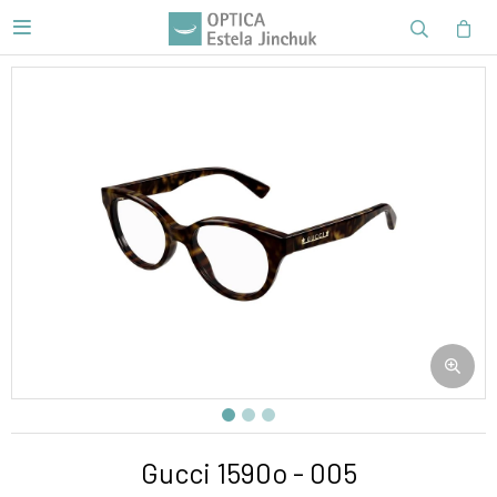

Gucci 1590o - 005