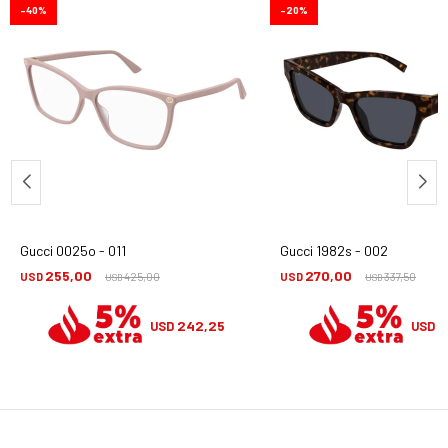
40
20
Gucci 0025o - 011
Gucci 1982s - 002
255,00
270,00
USD
425,00
USD
337,50
USD
USD
242,25
2
USD
USD