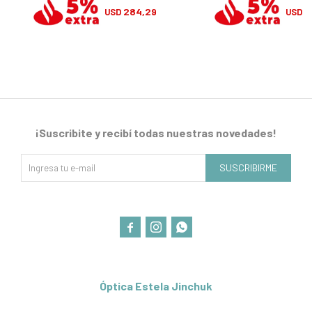
284,29
2
USD
USD
¡Suscribite y recibí todas nuestras novedades!
SUSCRIBIRME



Óptica Estela Jinchuk