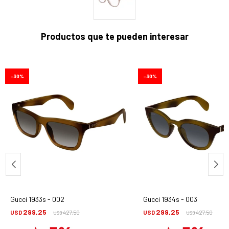
Productos que te pueden interesar
30
30
Gucci 1933s - 002
Gucci 1934s - 003
299,25
299,25
USD
427,50
USD
427,50
USD
USD