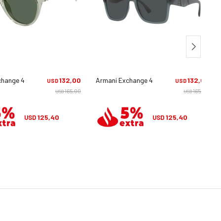
change 4148su - 836071
132,00
Armani Exchange 4113s - 816587
132,00
USD
USD
165,00
165,00
USD
USD
125,40
125,40
USD
USD