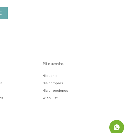
E
Mi cuenta
Mi cuenta
ra
Mis compras
Mis direcciones
es
Wish List