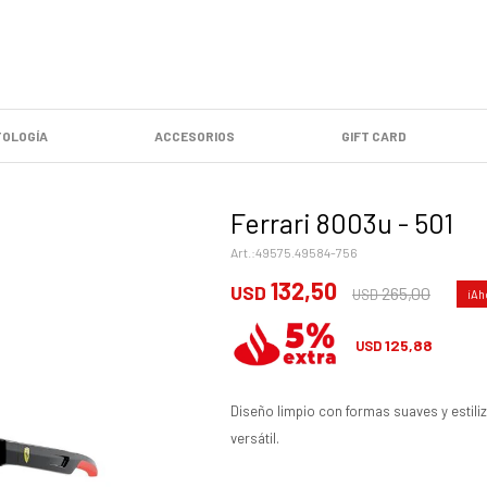
OLOGÍA
ACCESORIOS
GIFT CARD
Ferrari 8003u - 501
49575.49584-756
132,50
USD
265,00
USD
125,88
USD
Diseño limpio con formas suaves y estiliza
versátil.