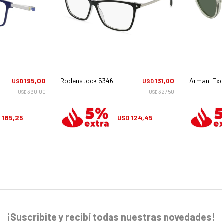
195,00
Rodenstock 5346 - A
131,00
Armani Ex
USD
USD
390,00
327,50
USD
USD
185,25
124,45
D
USD
¡Suscribite y recibí todas nuestras novedades!