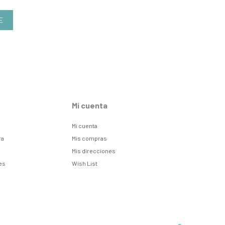
E
Mi cuenta
Mi cuenta
ra
Mis compras
Mis direcciones
es
Wish List