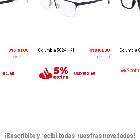
161,00
Columbia 3024 - 410
161,00
Columbia 
USD
USD
230,00
230,00
USD
USD
152,95
152,95
D
USD
¡Suscribite y recibí todas nuestras novedades!