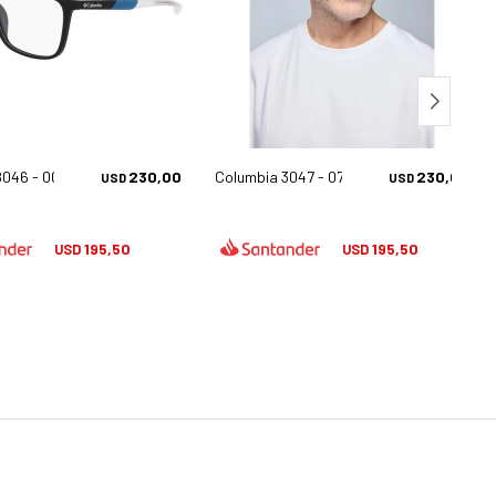
8046 - 002
230,00
Columbia 3047 - 070
230,00
USD
USD
195,50
195,50
USD
USD