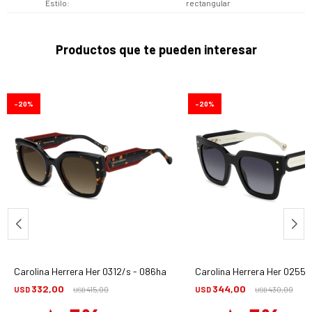
Estilo
rectangular
Productos que te pueden interesar
20
20
Carolina Herrera Her 0312/s - 086ha
Carolina Herrera Her 0255/
332,00
344,00
USD
415,00
USD
430,00
USD
USD