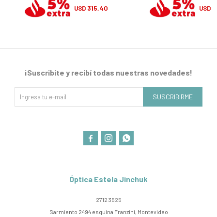
315,40
3
USD
USD
¡Suscribite y recibí todas nuestras novedades!
SUSCRIBIRME



Óptica Estela Jinchuk
2712 3525
Sarmiento 2494 esquina Franzini, Montevideo