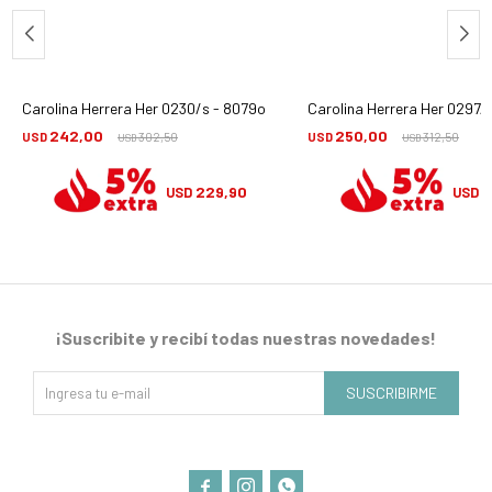
Carolina Herrera Her 0230/s - 8079o
Carolina Herrera Her 0297/
242,00
250,00
USD
302,50
USD
312,50
USD
USD
229,90
2
USD
USD
¡Suscribite y recibí todas nuestras novedades!
SUSCRIBIRME


