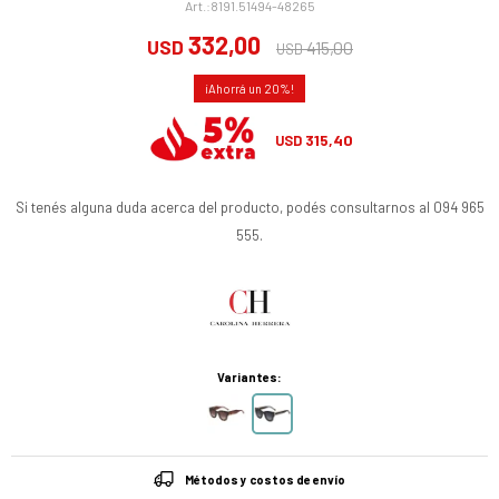
8191.51494-48265
332,00
USD
415,00
USD
20
315,40
USD
Si tenés alguna duda acerca del producto, podés consultarnos al 094 965
555.
Variantes:
Métodos y costos de envío