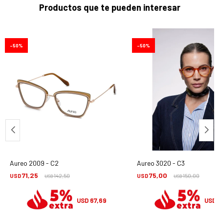
Productos que te pueden interesar
50
50
Aureo 2009 - C2
Aureo 3020 - C3
71,25
75,00
USD
142,50
USD
150,00
USD
USD
67,69
USD
USD