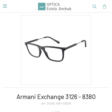

Armani Exchange 3126 - 8380
31285.1087-53328