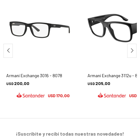
Armani Exchange 3016 - 8078
Armani Exchange 3112u - 8
200,00
205,00
USD
USD
170,00
1
USD
USD
¡Suscribite y recibí todas nuestras novedades!