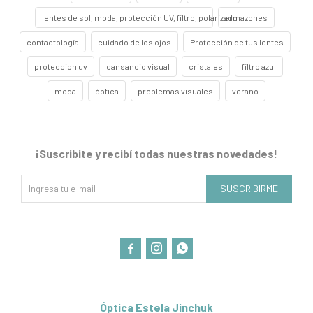
lentes de sol, moda, protección UV, filtro, polarizado
armazones
contactología
cuidado de los ojos
Protección de tus lentes
proteccion uv
cansancio visual
cristales
filtro azul
moda
óptica
problemas visuales
verano
¡Suscribite y recibí todas nuestras novedades!
SUSCRIBIRME



Óptica Estela Jinchuk