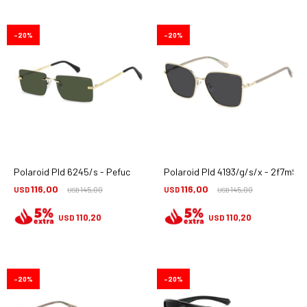
20
20
Polaroid Pld 6245/s - Pefuc
Polaroid Pld 4193/g/s/x - 2f7m9
116,00
116,00
USD
145,00
USD
145,00
USD
USD
110,20
110,20
USD
USD
20
20