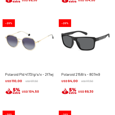
20
20
Polaroid Pld 4173/g/s/x - 2f7wj
Polaroid 2158/s - 807m9
110,00
94,00
USD
137,50
USD
117,50
USD
USD
104,50
89,30
USD
USD
20
20