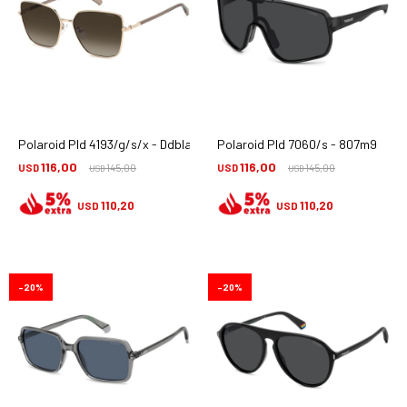
Polaroid Pld 4193/g/s/x - Ddbla
Polaroid Pld 7060/s - 807m9
116,00
116,00
USD
145,00
USD
145,00
USD
USD
110,20
110,20
USD
USD
20
20