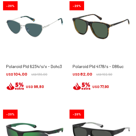
20
20
Polaroid Pld 6234/s/x - Dohc3
Polaroid Pld 4178/s - 086uc
104,00
82,00
USD
130,00
USD
102,50
USD
USD
98,80
77,90
USD
USD
20
20