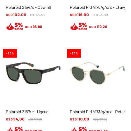
Polaroid 2154/s - O6wm9
Polaroid Pld 4170/g/s/x - Ltawj
102,00
116,00
USD
127,50
USD
145,00
USD
USD
96,90
110,20
USD
USD
20
20
Polaroid 2157/s - Hgcuc
Polaroid Pld 4173/g/s/x - Pefuc
94,00
110,00
USD
117,50
USD
137,50
USD
USD
89,30
104,50
USD
USD