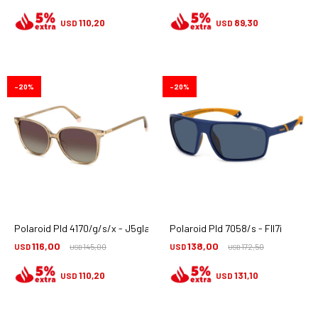
110,20
89,30
USD
USD
20
20
Polaroid Pld 4170/g/s/x - J5gla
Polaroid Pld 7058/s - Fll7i
116,00
138,00
USD
145,00
USD
172,50
USD
USD
110,20
131,10
USD
USD