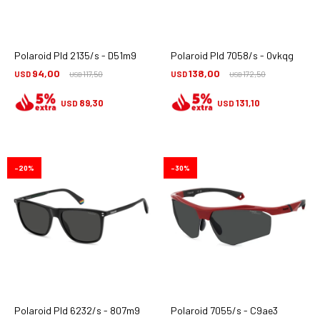
Polaroid Pld 2135/s - D51m9
Polaroid Pld 7058/s - 0vkqg
94,00
138,00
USD
117,50
USD
172,50
USD
USD
89,30
131,10
USD
USD
20
30
Polaroid Pld 6232/s - 807m9
Polaroid 7055/s - C9ae3