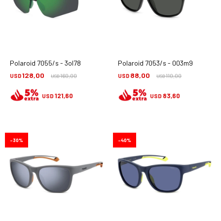
Polaroid 7055/s - 3ol78
Polaroid 7053/s - 003m9
128,00
88,00
USD
160,00
USD
110,00
USD
USD
121,60
83,60
USD
USD
30
40