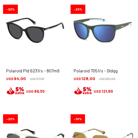
20
20
Polaroid Pld 6231/s - 807m9
Polaroid 7051/s - Dldqg
94,00
128,00
USD
117,50
USD
160,00
USD
USD
89,30
121,60
USD
USD
20
30