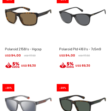
Polaroid 2158/s - Hgcsp
Polaroid Pld 4161/s - 7c5m9
94,00
94,00
USD
117,50
USD
117,50
USD
USD
89,30
89,30
USD
USD
20
20