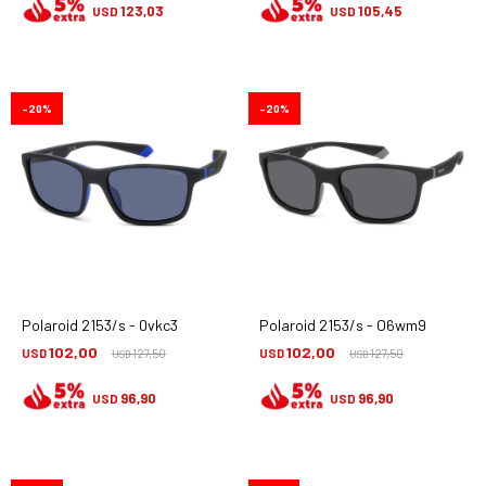
123,03
105,45
USD
USD
20
20
Polaroid 2153/s - 0vkc3
Polaroid 2153/s - O6wm9
102,00
102,00
USD
127,50
USD
127,50
USD
USD
96,90
96,90
USD
USD