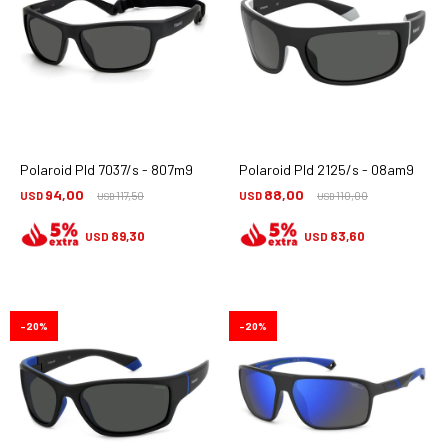
Polaroid Pld 7037/s - 807m9
Polaroid Pld 2125/s - 08am9
94,00
88,00
USD
117,50
USD
110,00
USD
USD
89,30
83,60
USD
USD
20
20