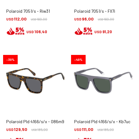
Polaroid 7051/s - Riw31
Polaroid 7051/s - Fll7i
112,00
96,00
USD
160,00
USD
160,00
USD
USD
106,40
91,20
USD
USD
30
40
Polaroid Pld 4166/s/x - 086m9
Polaroid Pld 4166/s/x - Kb7uc
129,50
111,00
USD
185,00
USD
185,00
USD
USD