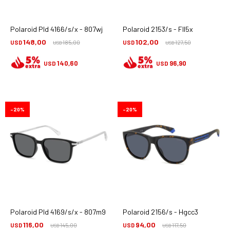
Polaroid Pld 4166/s/x - 807wj
Polaroid 2153/s - Fll5x
148,00
102,00
USD
185,00
USD
127,50
USD
USD
140,60
96,90
USD
USD
20
20
Polaroid Pld 4169/s/x - 807m9
Polaroid 2156/s - Hgcc3
116,00
94,00
USD
145,00
USD
117,50
USD
USD