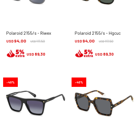
Polaroid 2155/s - Riwex
Polaroid 2155/s - Hgcuc
94,00
94,00
USD
117,50
USD
117,50
USD
USD
89,30
89,30
USD
USD
40
40