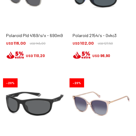
Polaroid Pld 4169/s/x - 690m9
Polaroid 2154/s - 0vkc3
116,00
102,00
USD
145,00
USD
127,50
USD
USD
110,20
96,90
USD
USD
20
20