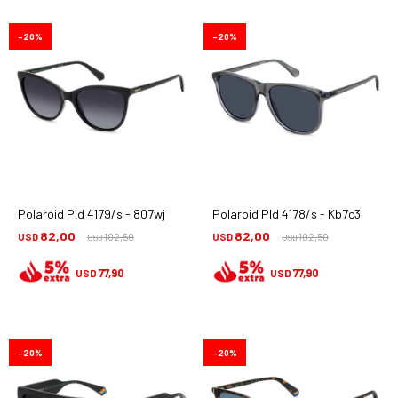
20
20
Polaroid Pld 4179/s - 807wj
Polaroid Pld 4178/s - Kb7c3
82,00
82,00
USD
102,50
USD
102,50
USD
USD
77,90
77,90
USD
USD
20
20