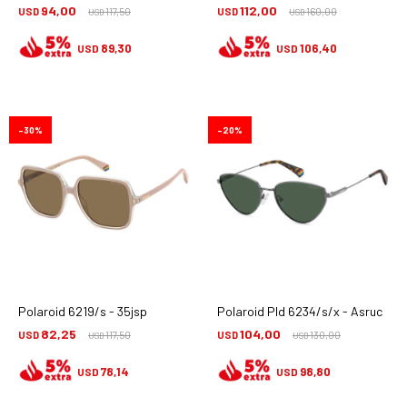
94,00
112,00
USD
117,50
USD
160,00
USD
USD
89,30
106,40
USD
USD
30
20
Polaroid 6219/s - 35jsp
Polaroid Pld 6234/s/x - Asruc
82,25
104,00
USD
117,50
USD
130,00
USD
USD
78,14
98,80
USD
USD