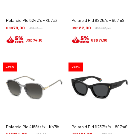
Polaroid Pld 6247/s - Kb7c3
Polaroid Pld 6225/s - 807m9
78,00
82,00
USD
97,50
USD
102,50
USD
USD
74,10
77,90
USD
USD
20
20
Polaroid Pld 4188/s/x - Kb7lb
Polaroid Pld 6237/s/x - 807m9