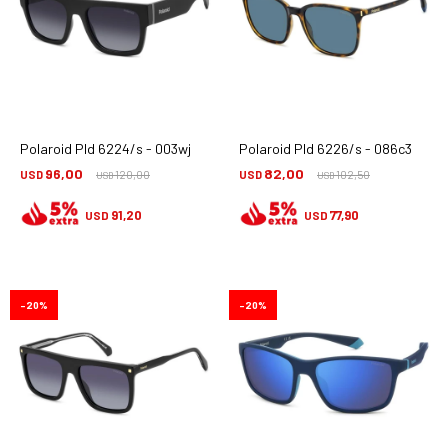
Polaroid Pld 6224/s - 003wj
Polaroid Pld 6226/s - 086c3
96,00
82,00
USD
120,00
USD
102,50
USD
USD
91,20
77,90
USD
USD
20
20