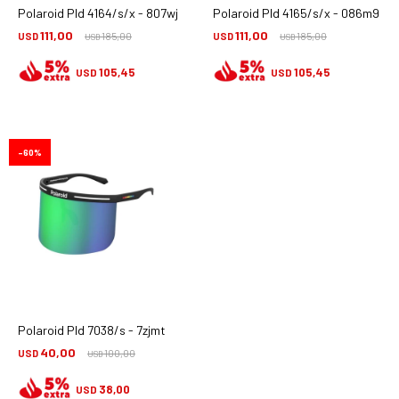
Polaroid Pld 4164/s/x - 807wj
Polaroid Pld 4165/s/x - 086m9
111,00
111,00
USD
185,00
USD
185,00
USD
USD
105,45
105,45
USD
USD
60
Polaroid Pld 7038/s - 7zjmt
40,00
USD
100,00
USD
38,00
USD