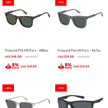
20
30
Polaroid Pld 4167/s/x - 086uc
Polaroid Pld 4167/s/x - Kb7uc
148,00
129,50
USD
185,00
USD
185,00
USD
USD
140,60
123,03
USD
USD
20
20