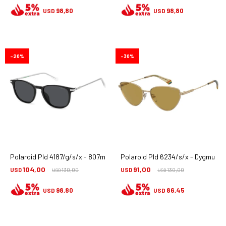
98,80
98,80
USD
USD
20
30
Polaroid Pld 4187/g/s/x - 807m9
Polaroid Pld 6234/s/x - Dygmu
104,00
91,00
USD
130,00
USD
130,00
USD
USD
98,80
86,45
USD
USD