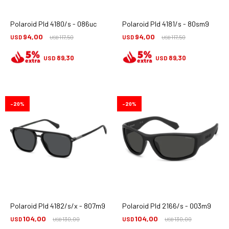
Polaroid Pld 4180/s - 086uc
Polaroid Pld 4181/s - 80sm9
94,00
94,00
USD
117,50
USD
117,50
USD
USD
89,30
89,30
USD
USD
20
20
Polaroid Pld 4182/s/x - 807m9
Polaroid Pld 2166/s - 003m9
104,00
104,00
USD
130,00
USD
130,00
USD
USD