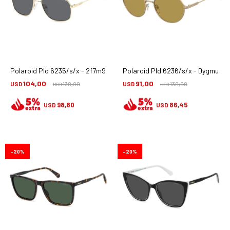
Polaroid Pld 6235/s/x - 2f7m9
Polaroid Pld 6236/s/x - Dygmu
104,00
91,00
USD
130,00
USD
130,00
USD
USD
98,80
86,45
USD
USD
20
20