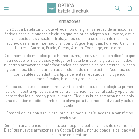

Armazones
En Óptica Estela Jinchuk te ofrecemos una gran variedad de armazones
ópticos para que puedas elegir los que mejor se adapten a tu rostro, estilo
y necesidades visuales. Trabajamos con una selección de marcas
reconocidas a nivel internacional como Vogue, Ray-Ban, Polaroid, Carolina
Herrera, Carrera, Prada, Guess, Armani Exchange, entre otras.
Disponemos de modelos para hombres, mujeres y unisex, con diseños que
van desde lo más clásico y elegante hasta lo moderno y atrevido. Todos
nuestros armazones están fabricados con materiales resistentes, livianos
y cómodos, ideales para un uso prolongado sin molestias. Además, son
compatibles con distintos tipos de lentes recetados, incluyendo
monofocales, bifocales y progresivos.
Ya sea que estés buscando renovar tus lentes actuales o elegir tu primer
par, en nuestra óptica vas a encontrar atención personalizada y opciones
para todos los gustos y presupuestos. Elegir un buen armazón no es solo
una cuestión estética: también es clave para tu comodidad visual y salud
ocular.
Comprá online con seguridad, recibí en todo el país, accedé a beneficios
exclusivos.
Confiá en una atención cercana, con respaldo óptico y años de experiencia.
Elegí tus nuevos armazones en Óptica Estela Jinchuk, donde la calidad y el
estilo se encuentran.