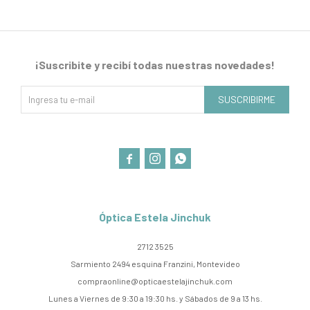
¡Suscribite y recibí todas nuestras novedades!
SUSCRIBIRME



Óptica Estela Jinchuk
2712 3525
Sarmiento 2494 esquina Franzini, Montevideo
compraonline@opticaestelajinchuk.com
Lunes a Viernes de 9:30 a 19:30 hs. y Sábados de 9 a 13 hs.