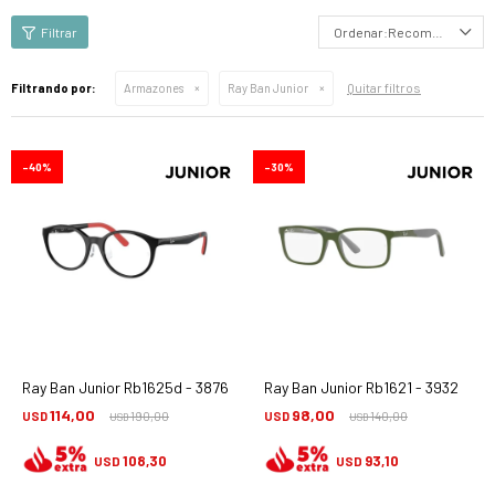
Recomendados
Quitar filtros
Filtrando por:
Armazones
Ray Ban Junior
40
30
Ray Ban Junior Rb1625d - 3876
Ray Ban Junior Rb1621 - 3932
114,00
98,00
USD
190,00
USD
140,00
USD
USD
108,30
93,10
USD
USD