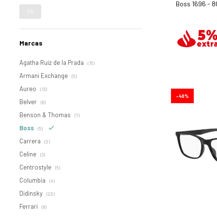
Boss 1696 - 8
OK
Marcas
Agatha Ruiz de la Prada
(15)
Armani Exchange
(5)
Aureo
(13)
40
Belver
(6)
Benson & Thomas
(7)
Boss
(5)
Carrera
(2)
Celine
(3)
Centrostyle
(5)
Columbia
(4)
Didinsky
(20)
Ferrari
(8)