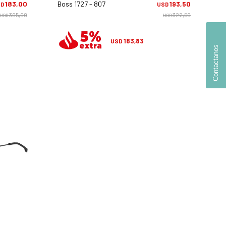
183,00
Boss 1727 - 807
193,50
SD
USD
305,00
322,50
USD
USD
183,83
USD
Contactanos