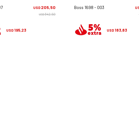
07
205,50
Boss 1698 - 003
USD
U
342,50
USD
195,23
183,83
USD
USD