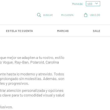
Moneda:
0,00
USD
ESTELA TE CUENTA
MARCAS
SALE
ue mejor se adapten a tu rostro, estilo
o Vogue, Ray-Ban, Polaroid, Carolina
nte hasta lo moderno y atrevido. Todos
o prolongado sin molestias. Además, son
les y progresivos.
ntrar atención personalizada y opciones
 clave para tu comodidad visual y salud
lusivos.