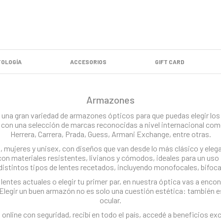
OLOGÍA
ACCESORIOS
GIFT CARD
Armazones
una gran variedad de armazones ópticos para que puedas elegir los q
con una selección de marcas reconocidas a nivel internacional com
Herrera, Carrera, Prada, Guess, Armani Exchange, entre otras.
ujeres y unisex, con diseños que van desde lo más clásico y elega
n materiales resistentes, livianos y cómodos, ideales para un us
istintos tipos de lentes recetados, incluyendo monofocales, bifoca
lentes actuales o elegir tu primer par, en nuestra óptica vas a enco
Elegir un buen armazón no es solo una cuestión estética: también es
ocular.
online con seguridad, recibí en todo el país, accedé a beneficios exc