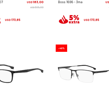
07
183,00
Boss 1696 - 3ma
USD
U
305,00
USD
173,85
173,85
USD
USD
40