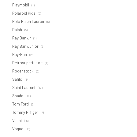
Playmobil
(1)
Polaroid Kids
(9)
Polo Ralph Lauren
(6)
Ralph
(5)
Ray Ban Jr
(1)
Ray Ban Junior
(2)
Ray-Ban
(24)
Retrosuperfuture
(1)
Rodenstock
(5)
Safilo
(14)
Saint Laurent
(12)
Spada
(10)
Tom Ford
(5)
Tommy Hilfiger
(7)
Vanni
(16)
Vogue
(16)