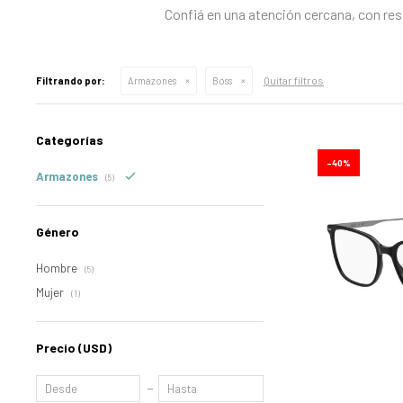
Confiá en una atención cercana, con res
Quitar filtros
Filtrando por:
Armazones
Boss
Categorías
40
Armazones
(5)
Género
Hombre
(5)
Mujer
(1)
Precio
(USD)