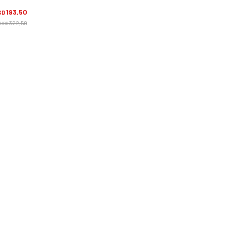
193,50
SD
322,50
USD