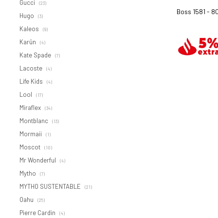
Gucci
(23)
Boss 1581 - 8
Hugo
(3)
Kaleos
(9)
Karün
(4)
Kate Spade
(7)
Lacoste
(4)
Life Kids
(4)
Lool
(17)
Miraflex
(34)
Montblanc
(13)
Mormaii
(1)
Moscot
(10)
Mr Wonderful
(4)
Mytho
(7)
MYTHO SUSTENTABLE
(21)
Oahu
(25)
Pierre Cardin
(4)