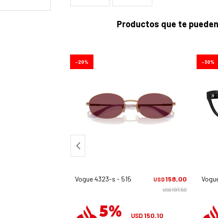
Productos que te pueden
20
30
26058g
155,75
Vogue 4323-s - 51525q
158,00
Vogu
USD
USD
222,50
197,50
USD
USD
147,96
150,10
USD
USD