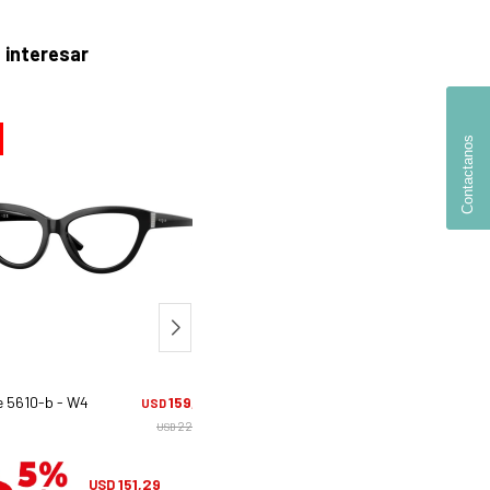
 interesar
30
Contactanos
e 5610-b - W44
159,25
Vogue 4342-s - 848/75
161,
USD
USD
227,50
230,
USD
USD
151,29
152,95
USD
USD