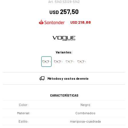
5140.53129-5142
257,50
USD
218,88
USD
Variantes:
Métodos y costos de envío
CARACTERÍSTICAS
Color
Negro
Material
Combinados
Estilo
mariposa-cuadrada