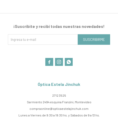
¡Suscribite y recibí todas nuestras novedades!
SUSCRIBIRME



Óptica Estela Jinchuk
2712 3525
Sarmiento 2494 esquina Franzini, Montevideo
compraonline@opticaestelajinchuk.com
Lunes a Viernes de 9:30 a 19:30 hs. y Sábados de 9 a 13 hs.