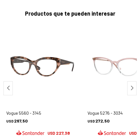
Productos que te pueden interesar
Vogue 5560 - 3145
Vogue 5276 - 3034
267,50
272,50
USD
USD
227,38
2
USD
USD