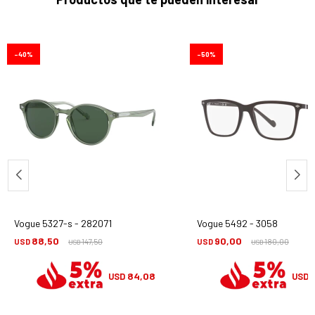
40
50
Vogue 5327-s - 282071
Vogue 5492 - 3058
88,50
90,00
USD
147,50
USD
180,00
USD
USD
84,08
USD
USD