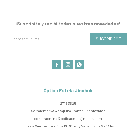
¡Suscribite y recibí todas nuestras novedades!
SUSCRIBIRME



Óptica Estela Jinchuk
2712 3525
Sarmiento 2494 esquina Franzini, Montevideo
compraonline@opticaestelajinchuk.com
Lunes a Viernes de 9:30 a 19:30 hs. y Sábados de 9 a 13 hs.