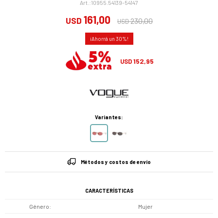
10955.54139-54147
161,00
USD
230,00
USD
30
152,95
USD
Variantes:
Métodos y costos de envío
CARACTERÍSTICAS
Género
Mujer