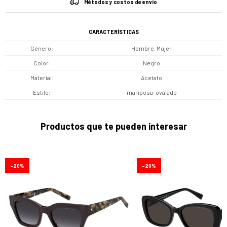
Métodos y costos de envío
CARACTERÍSTICAS
Género
Hombre, Mujer
Color
Negro
Material
Acetato
Estilo
mariposa-ovalado
Productos que te pueden interesar
20
20