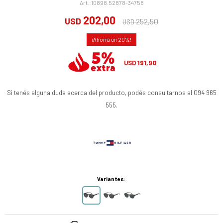
10898.52878-34758
202,00
USD
252,50
USD
20
191,90
USD
Si tenés alguna duda acerca del producto, podés consultarnos al 094 965
555.
Variantes: