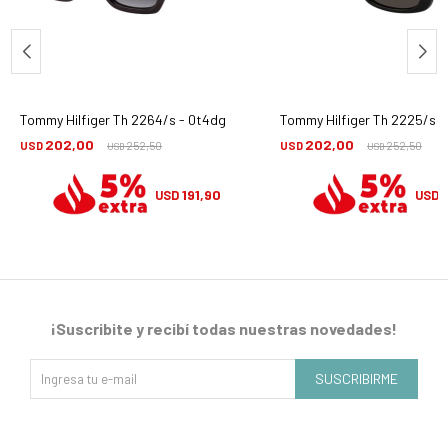
Tommy Hilfiger Th 2264/s - 0t4dg
Tommy Hilfiger Th 2225/s - 
202,00
202,00
USD
252,50
USD
252,50
USD
USD
191,90
1
USD
USD
¡Suscribite y recibí todas nuestras novedades!
SUSCRIBIRME