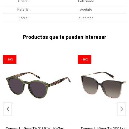
Cristal
Polarizado
Material
Acetato
Estilo
cuadrado
Productos que te pueden interesar
30
30
Tommy Hilfiger Th 2159/s - Kb7ur
Tommy Hilfiger Th 2095/s 