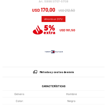
10898.51707-51708
170,00
USD
212,50
USD
20
161,50
USD
Métodos y costos de envío
CARACTERÍSTICAS
Género
Hombre
Color
Negro