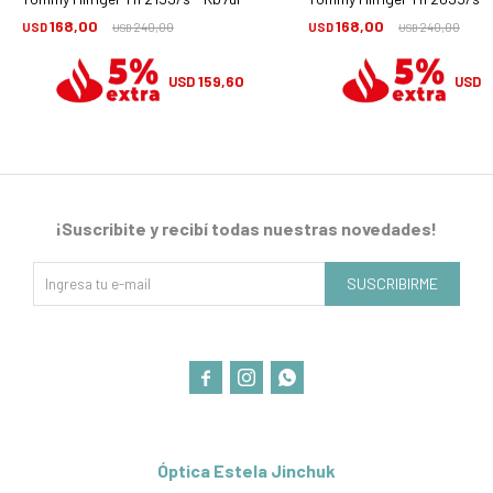
168,00
168,00
USD
240,00
USD
240,00
USD
USD
159,60
1
USD
USD
¡Suscribite y recibí todas nuestras novedades!
SUSCRIBIRME



Óptica Estela Jinchuk