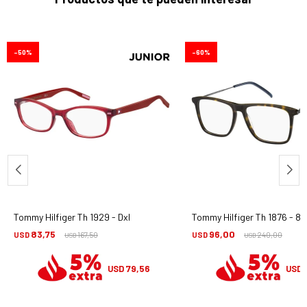
50
60
Tommy Hilfiger Th 1929 - Dxl
Tommy Hilfiger Th 1876 - 86
83,75
96,00
USD
167,50
USD
240,00
USD
USD
79,56
USD
USD