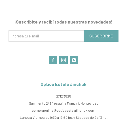
¡Suscribite y recibí todas nuestras novedades!
SUSCRIBIRME



Óptica Estela Jinchuk
2712 3525
Sarmiento 2494 esquina Franzini, Montevideo
compraonline@opticaestelajinchuk.com
Lunes a Viernes de 9:30 a 19:30 hs. y Sábados de 9 a 13 hs.