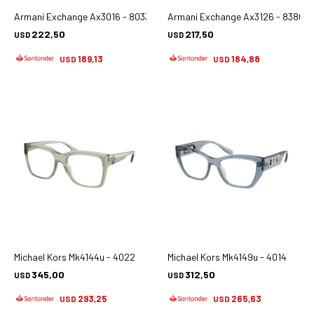
Armani Exchange Ax3016 - 8033
Armani Exchange Ax3126 - 8380
222,50
217,50
USD
USD
189,13
184,88
USD
USD
Michael Kors Mk4144u - 4022
Michael Kors Mk4149u - 4014
345,00
312,50
USD
USD
293,25
265,63
USD
USD