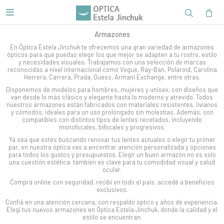

Armazones
En Óptica Estela Jinchuk te ofrecemos una gran variedad de armazones
ópticos para que puedas elegir los que mejor se adapten a tu rostro, estilo
y necesidades visuales. Trabajamos con una selección de marcas
reconocidas a nivel internacional como Vogue, Ray-Ban, Polaroid, Carolina
Herrera, Carrera, Prada, Guess, Armani Exchange, entre otras.
Disponemos de modelos para hombres, mujeres y unisex, con diseños que
van desde lo más clásico y elegante hasta lo moderno y atrevido. Todos
nuestros armazones están fabricados con materiales resistentes, livianos
y cómodos, ideales para un uso prolongado sin molestias. Además, son
compatibles con distintos tipos de lentes recetados, incluyendo
monofocales, bifocales y progresivos.
Ya sea que estés buscando renovar tus lentes actuales o elegir tu primer
par, en nuestra óptica vas a encontrar atención personalizada y opciones
para todos los gustos y presupuestos. Elegir un buen armazón no es solo
una cuestión estética: también es clave para tu comodidad visual y salud
ocular.
Comprá online con seguridad, recibí en todo el país, accedé a beneficios
exclusivos.
Confiá en una atención cercana, con respaldo óptico y años de experiencia.
Elegí tus nuevos armazones en Óptica Estela Jinchuk, donde la calidad y el
estilo se encuentran.