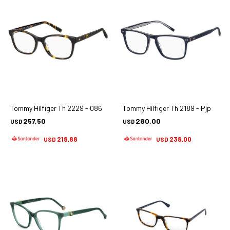
Tommy Hilfiger Th 2229 - 086
Tommy Hilfiger Th 2189 - Pjp
257,50
280,00
USD
USD
218,88
238,00
USD
USD