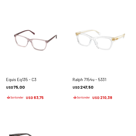
Equis Eq135 - C3
Ralph 7154u - 5331
75,00
247,50
USD
USD
63,75
210,38
USD
USD