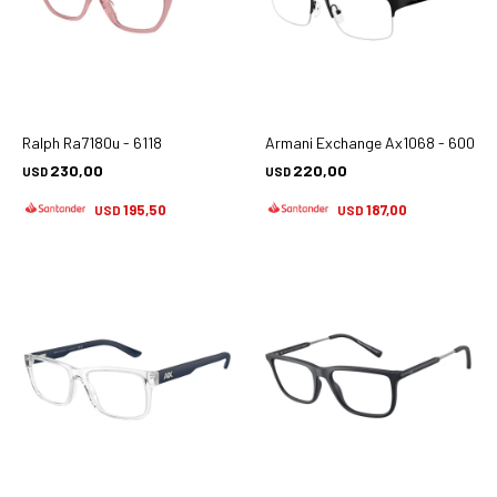
Ralph Ra7180u - 6118
Armani Exchange Ax1068 - 6000
230,00
220,00
USD
USD
195,50
187,00
USD
USD