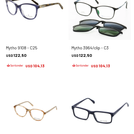
Mytho 9108 - C25
Mytho 3964/clip - C3
122,50
122,50
USD
USD
104,13
104,13
USD
USD