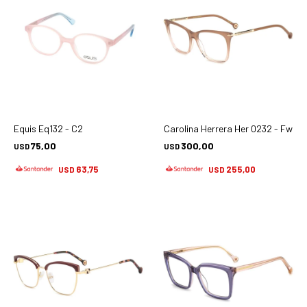
Equis Eq132 - C2
Carolina Herrera Her 0232 - Fwm
75,00
300,00
USD
USD
63,75
255,00
USD
USD