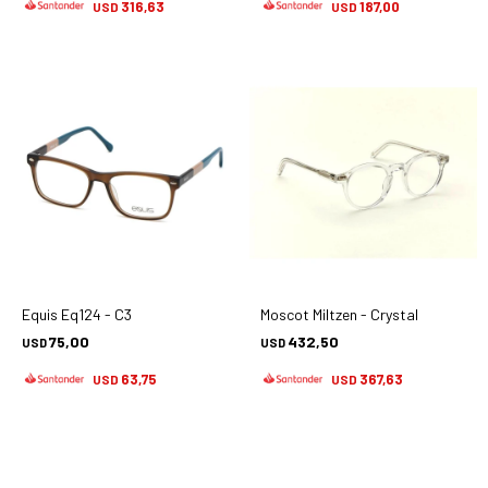
316,63
187,00
USD
USD
Equis Eq124 - C3
Moscot Miltzen - Crystal
75,00
432,50
USD
USD
63,75
367,63
USD
USD