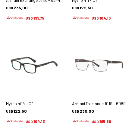
Armani Exchange 3111u - 8344
Mytho 411 - C1
235,00
122,50
USD
USD
199,75
104,13
USD
USD
Mytho 404 - C4
Armani Exchange 1019 - 6089
122,50
230,00
USD
USD
104,13
195,50
USD
USD