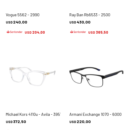
Vogue 5562 - 2990
Ray Ban Rb6533 - 2500
240,00
430,00
USD
USD
204,00
365,50
USD
USD
Michael Kors 4110u - Avila - 3957
Armani Exchange 1070 - 6000
372,50
220,00
USD
USD