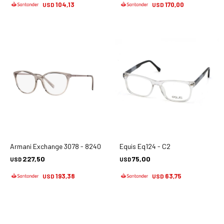
104,13
170,00
USD
USD
Armani Exchange 3078 - 8240
Equis Eq124 - C2
227,50
75,00
USD
USD
193,38
63,75
USD
USD