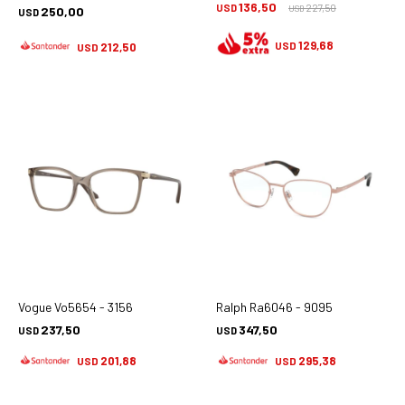
136,50
USD
227,50
250,00
USD
USD
129,68
USD
212,50
USD
Vogue Vo5654 - 3156
Ralph Ra6046 - 9095
237,50
347,50
USD
USD
201,88
295,38
USD
USD