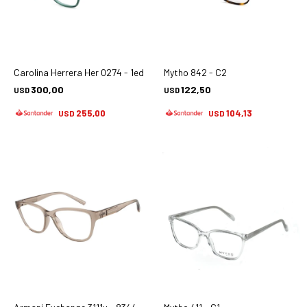
Carolina Herrera Her 0274 - 1ed
Mytho 842 - C2
300,00
122,50
USD
USD
255,00
104,13
USD
USD