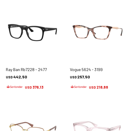
Ray Ban Rb7228 - 2477
Vogue 5624 - 3199
442,50
257,50
USD
USD
376,13
218,88
USD
USD