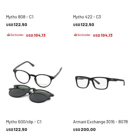
Mytho 808 - C1
Mytho 422 - C3
122,50
122,50
USD
USD
104,13
104,13
USD
USD
Mytho 600/clip - C1
Armani Exchange 3016 - 8078
122,50
200,00
USD
USD