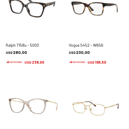
Ralph 7158u - 5003
Vogue 5452 - W656
280,00
230,00
USD
USD
238,00
195,50
USD
USD