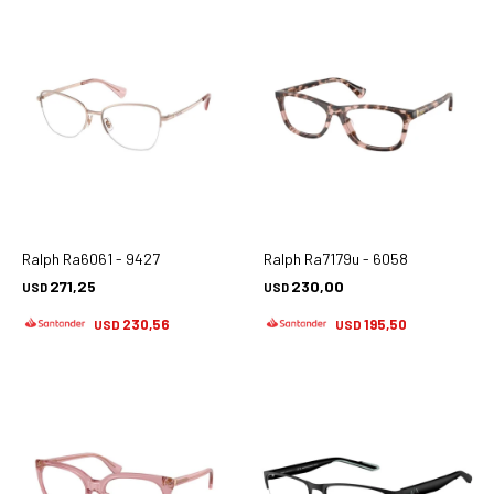
Ralph Ra6061 - 9427
Ralph Ra7179u - 6058
271,25
230,00
USD
USD
230,56
195,50
USD
USD