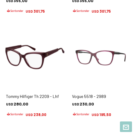
355,00
355,00
USD
USD
301,75
301,75
USD
USD
Tommy Hilfiger Th 2209 - Lhf
Vogue 5518 - 2989
280,00
230,00
USD
USD
238,00
195,50
USD
USD