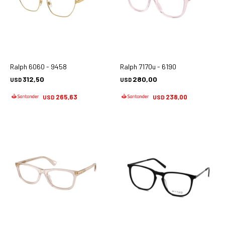
Ralph 6060 - 9458
Ralph 7170u - 6190
312,50
280,00
USD
USD
265,63
238,00
USD
USD