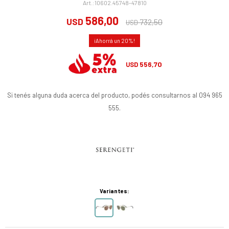
10602.45748-47810
586,00
USD
732,50
USD
20
556,70
USD
Si tenés alguna duda acerca del producto, podés consultarnos al 094 965
555.
Variantes: