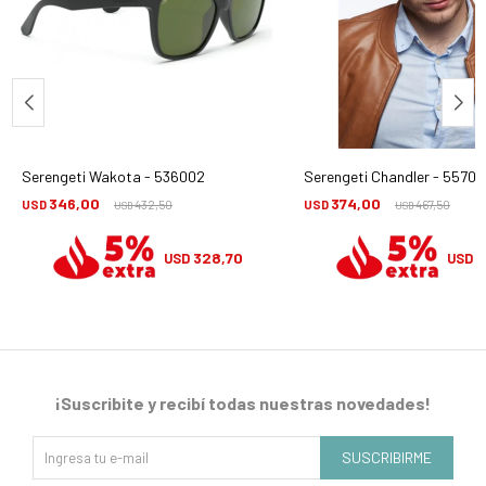
Serengeti Wakota - 536002
Serengeti Chandler - 55700
346,00
374,00
USD
432,50
USD
467,50
USD
USD
328,70
3
USD
USD
¡Suscribite y recibí todas nuestras novedades!
SUSCRIBIRME