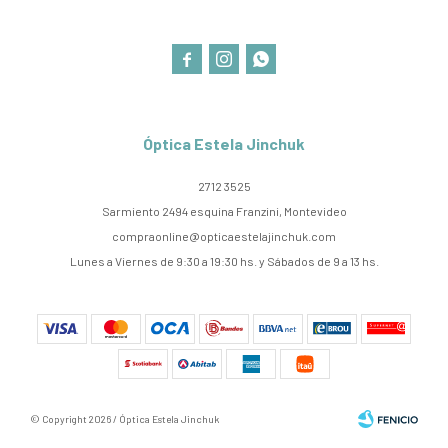



Óptica Estela Jinchuk
2712 3525
Sarmiento 2494 esquina Franzini, Montevideo
compraonline@opticaestelajinchuk.com
Lunes a Viernes de 9:30 a 19:30 hs. y Sábados de 9 a 13 hs.
© Copyright 2026 / Óptica Estela Jinchuk