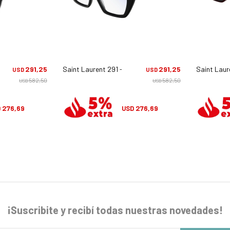
 001
291,25
Saint Laurent 291 - 001
291,25
Saint Laur
USD
USD
582,50
582,50
USD
USD
276,69
276,69
D
USD
¡Suscribite y recibí todas nuestras novedades!