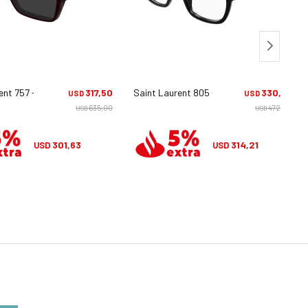
ent 757 - 002
317,50
Saint Laurent 805 - 001
330,75
USD
USD
635,00
472,50
USD
USD
301,63
314,21
USD
USD