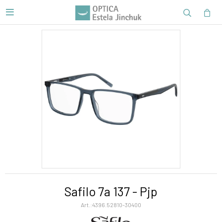

Safilo 7a 137 - Pjp
4396.52810-30400