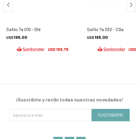
Safilo 7a 010 - Dld
Safilo 7a 032 - C9a
195,00
195,00
USD
USD
165,75
1
USD
USD
¡Suscribite y recibí todas nuestras novedades!
SUSCRIBIRME