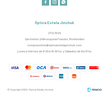



Óptica Estela Jinchuk
2712 3525
Sarmiento 2494 esquina Franzini, Montevideo
compraonline@opticaestelajinchuk.com
Lunes a Viernes de 9:30 a 19:30 hs. y Sábados de 9 a 13 hs.
© Copyright 2026 / Óptica Estela Jinchuk