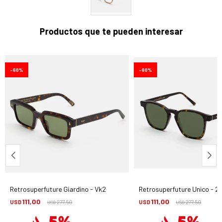
Productos que te pueden interesar
60
60
Retrosuperfuture Giardino - Vk2
Retrosuperfuture Unico - 2
111,00
111,00
USD
277,50
USD
277,50
USD
USD