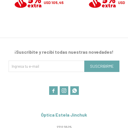
105,45
1
USD
USD
¡Suscribite y recibí todas nuestras novedades!
SUSCRIBIRME



Óptica Estela Jinchuk
2712 3525