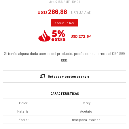
7156.44111-10401
286,88
USD
337,50
USD
14
272,54
USD
Si tenés alguna duda acerca del producto, podés consultarnos al 094 965
555.
Métodos y costos de envío
CARACTERÍSTICAS
Color
Carey
Material
Acetato
Estilo
mariposa-ovalado