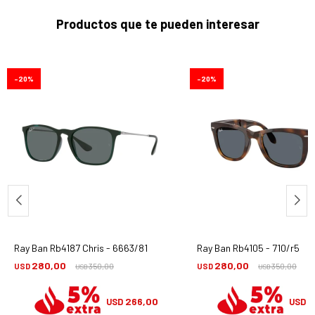
Productos que te pueden interesar
20
20
Ray Ban Rb4187 Chris - 6663/81
Ray Ban Rb4105 - 710/r5
280,00
280,00
USD
350,00
USD
350,00
USD
USD
266,00
2
USD
USD