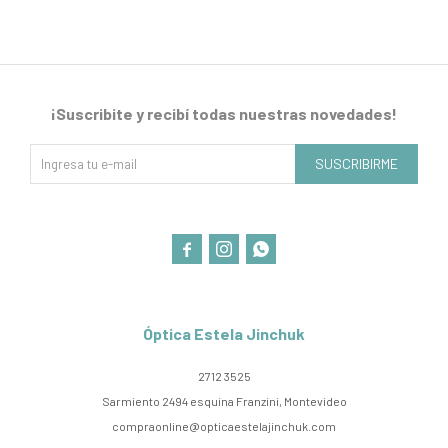
¡Suscribite y recibí todas nuestras novedades!
SUSCRIBIRME



Óptica Estela Jinchuk
2712 3525
Sarmiento 2494 esquina Franzini, Montevideo
compraonline@opticaestelajinchuk.com