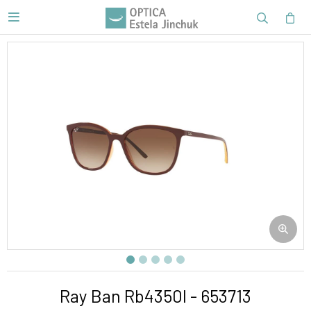

Ray Ban Rb4350l - 653713