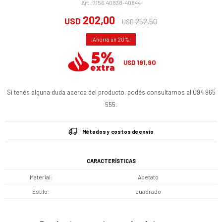
7156.40838-40844
202,00
USD
252,50
USD
20
191,90
USD
Si tenés alguna duda acerca del producto, podés consultarnos al 094 965
555.
Métodos y costos de envío
CARACTERÍSTICAS
Material
Acetato
Estilo
cuadrado