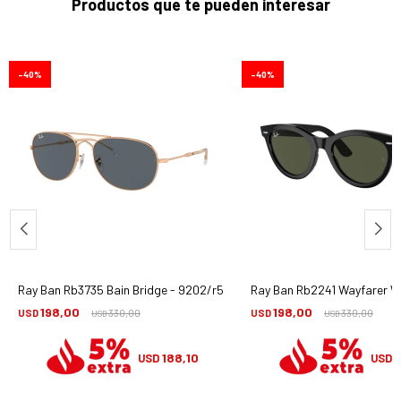
Productos que te pueden interesar
40
40
Ray Ban Rb3735 Bain Bridge - 9202/r5
Ray Ban Rb2241 Wayfarer Wa
198,00
198,00
USD
330,00
USD
330,00
USD
USD
188,10
1
USD
USD