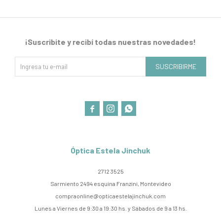
¡Suscribite y recibí todas nuestras novedades!
SUSCRIBIRME



Óptica Estela Jinchuk
2712 3525
Sarmiento 2494 esquina Franzini, Montevideo
compraonline@opticaestelajinchuk.com
Lunes a Viernes de 9:30 a 19:30 hs. y Sábados de 9 a 13 hs.