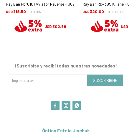
Ray Ban Rbr0101 Aviator Reverse - 002/gr
Ray Ban Rb4395 Kiliane - 6
318,50
320,00
USD
455,00
USD
400,00
USD
USD
302,58
3
USD
USD
¡Suscribite y recibí todas nuestras novedades!
SUSCRIBIRME



Óptica Estela Jinchuk