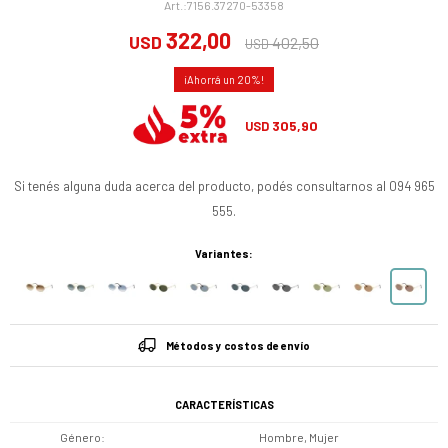
7156.37270-53358
322,00
USD
402,50
USD
20
305,90
USD
Si tenés alguna duda acerca del producto, podés consultarnos al 094 965
555.
Variantes:
Métodos y costos de envío
CARACTERÍSTICAS
Género
Hombre, Mujer