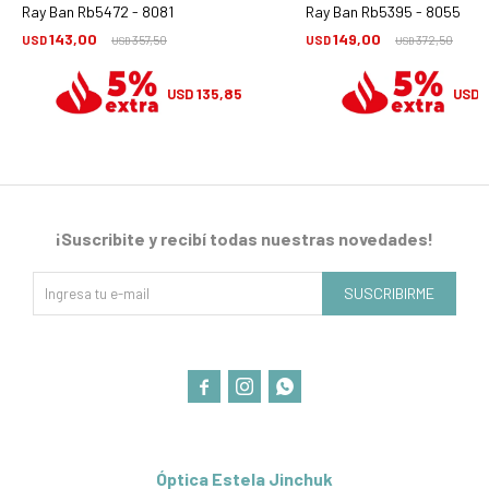
Ray Ban Rb5472 - 8081
Ray Ban Rb5395 - 8055
143,00
149,00
USD
357,50
USD
372,50
USD
USD
135,85
USD
USD
¡Suscribite y recibí todas nuestras novedades!
SUSCRIBIRME



Óptica Estela Jinchuk