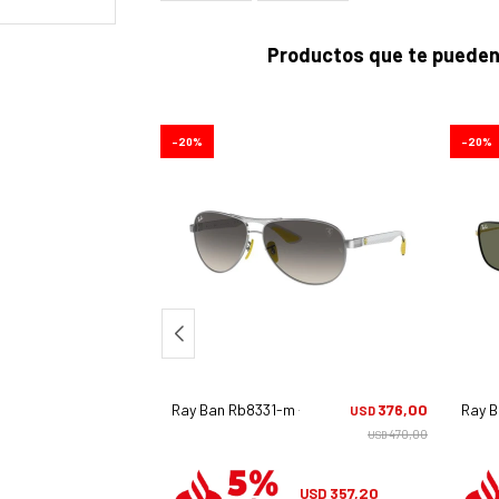
Productos que te pueden
20
20
m - F602/71
376,00
Ray Ban Rb8331-m - F083/11
376,00
Ray B
USD
USD
470,00
470,00
USD
USD
357,20
357,20
USD
USD