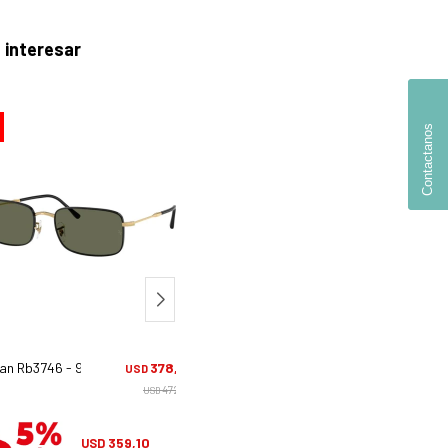
 interesar
30
Contactanos
an Rb3746 - 9271/58
378,00
Ray Ban Rb4607-m - F604/h0
390,
USD
USD
472,50
557,
USD
USD
359,10
370,74
USD
USD