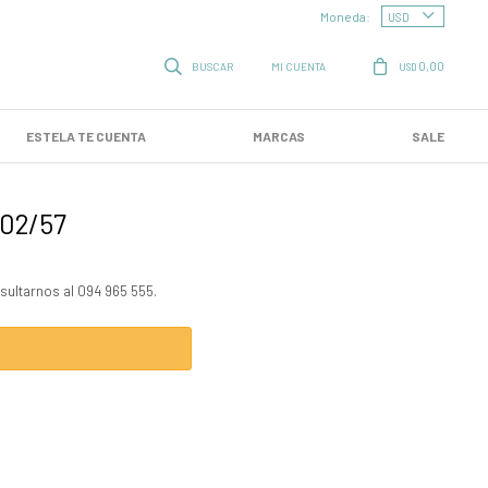
Moneda:
0,00
USD
ESTELA TE CUENTA
MARCAS
SALE
902/57
sultarnos al 094 965 555.